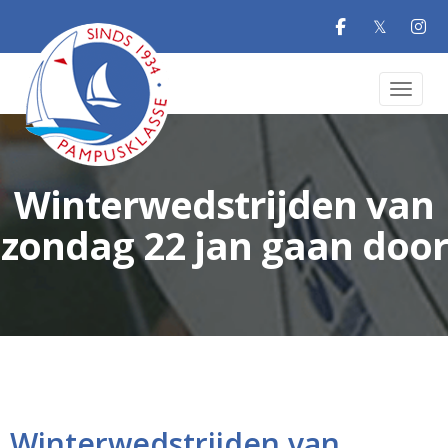
𝕏
Toggle 
Winterwedstrijden van
zondag 22 jan gaan door
Winterwedstrijden van