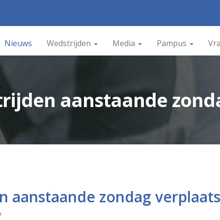
Nieuws
Wedstrijden
Media
Pampus
Vr
rijden aanstaande zonda
n aanstaande zondag verplaats
n