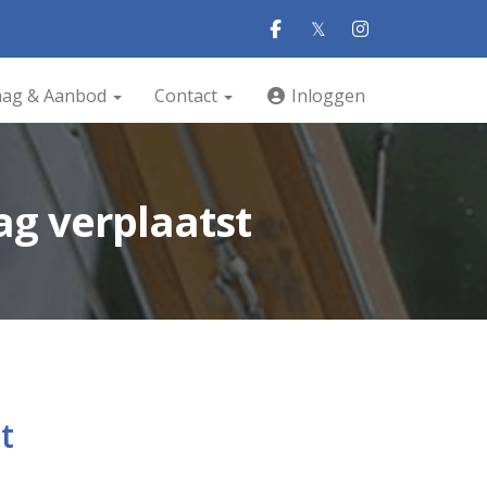
𝕏
aag & Aanbod
Contact
Inloggen
g verplaatst
t