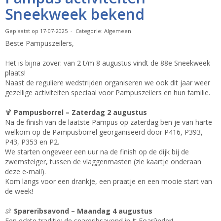
Sneekweek bekend
Geplaatst op 17-07-2025 - Categorie: Algemeen
Beste Pampuszeilers,
Het is bijna zover: van 2 t/m 8 augustus vindt de 88e Sneekweek
plaats!
Naast de reguliere wedstrijden organiseren we ook dit jaar weer
gezellige activiteiten speciaal voor Pampuszeilers en hun familie.
🍹
Pampusborrel – Zaterdag 2 augustus
Na de finish van de laatste Pampus op zaterdag ben je van harte
welkom op de Pampusborrel georganiseerd door P416, P393,
P43, P353 en P2.
We starten ongeveer een uur na de finish op de dijk bij de
zwemsteiger, tussen de vlaggenmasten (zie kaartje onderaan
deze e-mail).
Kom langs voor een drankje, een praatje en een mooie start van
de week!
🍖
Spareribsavond – Maandag 4 augustus
Een echte traditie: de spareribsavond in It Foarûnder!