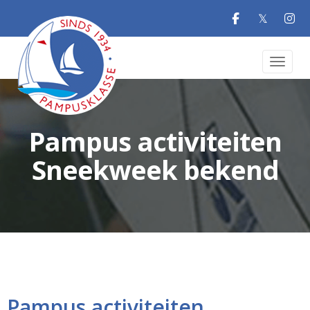
𝕏
Toggle 
Pampus activiteiten
Sneekweek bekend
Pampus activiteiten