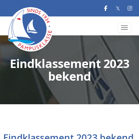
𝕏
Toggle 
Eindklassement 2023
bekend
Eindklassement 2023 bekend