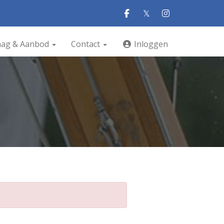
𝕏
aag & Aanbod
Contact
Inloggen