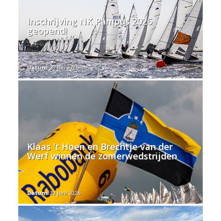
Inschrijving NK Pampus 2026
geopend!
Datum:
27 juli 2026
Klaas 't Hoen en Brechtje van der
Werf winnen de zomerwedstrijden
Datum:
30 juni 2026